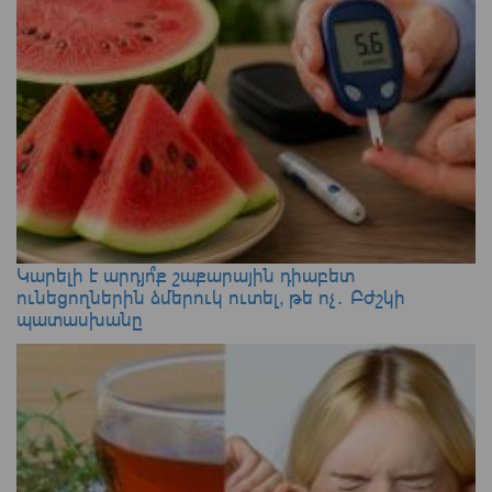
Կարելի է արդյո՞ք շաքարային դիաբետ
ունեցողներին ձմերուկ ուտել, թե ոչ․ Բժշկի
պատասխանը