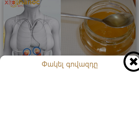
Փակել գովազդը
Երբևէ փորձե՞լ եք մեղրը ուտել հենց քնելուց առաջ․
Իրականում տեսեք ինչ կկտարվի ձեզ հետ