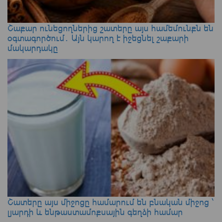
Շաքար ունեցողներից շատերը այս համեմունքն են
օգտագործում․ Այն կարող է իջեցնել շաքարի
մակարդակը
Շատերը այս միջոցը համարում են բնական միջոց ՝
լյարդի և ենթաստամոքսային գեղձի համար