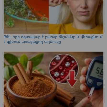
Թեյ, որը օգտակար է բարձր ճնշմանը և վերացնում
է գլխում առաջացող աղմուկը