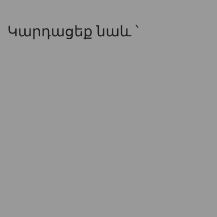
Կարդացեք նաև ՝