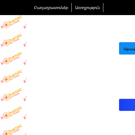
Բաղադրատոմսեր
Առողջություն
Գլխավ