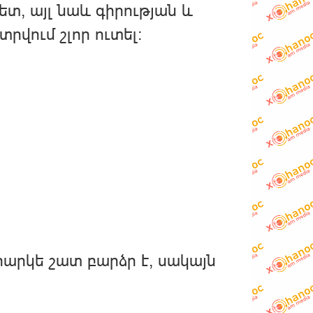
ետ, այլ նաև գիրության և
րվում շլոր ուտել։
իհարկե շատ բարձր է, սակայն