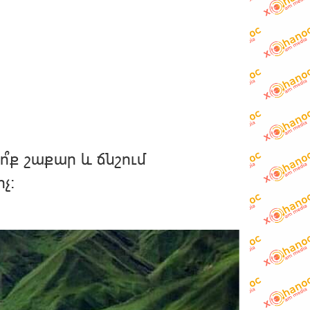
՞ք շաքար և ճնշում
չ։