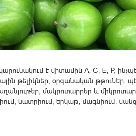
պարունակում է վիտամին A, C, E, P, ինչ
ային թելիկներ, օրգանական թթուներ, պ
ղանյութեր, մակրոտարրեր և միկրոտարրե
իում, նատրիում, երկաթ, մագնիում, մանգա