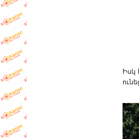
Իսկ 
ունե