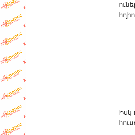
ունե
հղիո
Իսկ 
հուս