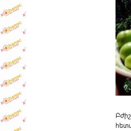
Բժիշ
հետա