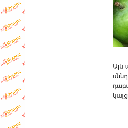
Այն 
սննդ
դաբա
կալց