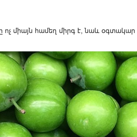
ը ոչ միայն համեղ միրգ է, նաև օգտակար 