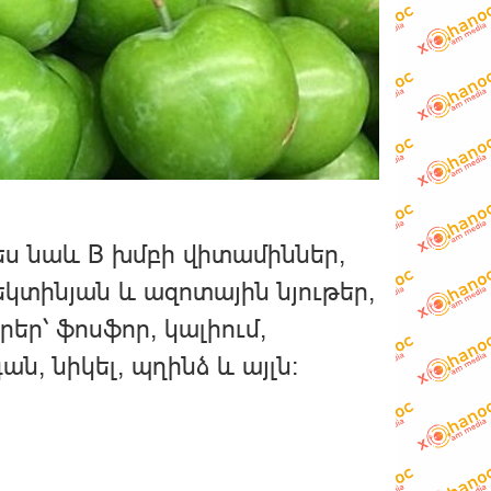
պես նաև B խմբի վիտամիններ,
եկտինյան և ազոտային նյութեր,
ր՝ ֆոսֆոր, կալիում,
ն, նիկել, պղինձ և այլն։