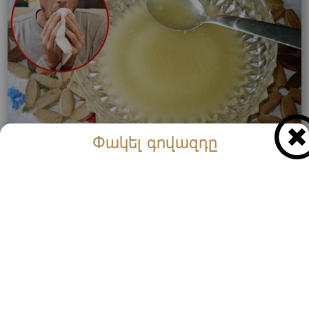
Փակել գովազդը
Շատերը սկսել են մեղրն ու խնձորի քացախը
խառնել և խմել, որպեսզի բարձր խոլեստերինը
նվազի