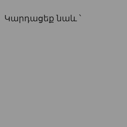
Կարդացեք նաև ՝