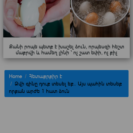
Քանի րոպե պետք է խաշել ձուն, որպեսզի հեշտ
մաքրվի և համեղ լինի ՝ ոչ շատ եփի, ոչ քիչ
Home
Հետաքրքիր է
Ձվի գինը դուք տեսել եք․ Այս պահին տեսեք
որքան արժե 1 հատ ձուն