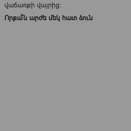
վաճառքի վայրից։
Որքա՞ն արժե մեկ հատ ձուն