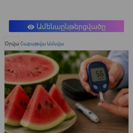
Ամենաընթերցվածը
Օրվա
Շաբաթվա
Ամսվա