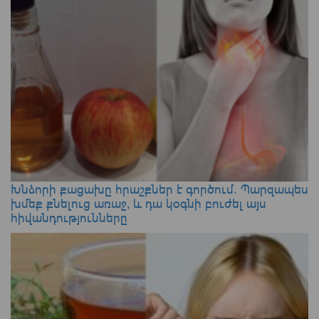
Խնձորի քացախը հրաշքներ է գործում. Պարզապես
խմեք քնելուց առաջ, և դա կօգնի բուժել այս
հիվանդությունները