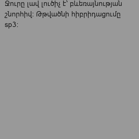
Ջուրը լավ լուծիչ է՝ բևեռայնության
շնորհիվ։ Թթվածնի հիբրիդացումը
sp3։