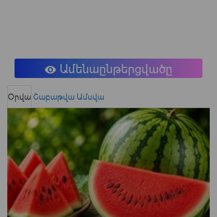
Ամենաընթերցվածը
Օրվա
Շաբաթվա
Ամսվա