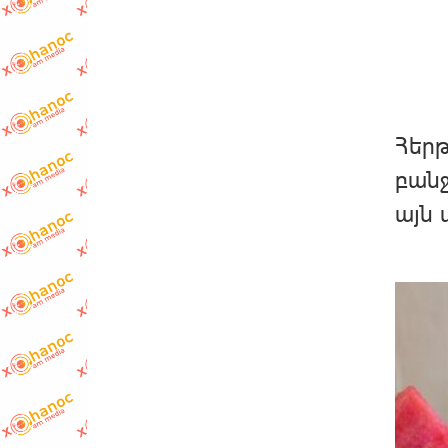
Հերթ
բանջ
այն 