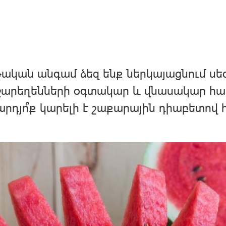
ական անգամ ձեզ ենք ներկայացնում սեզ
արեղենների օգտակար և վնասակար հատկ
արդյո՞ք կարելի է շաքարային դիաբետով 