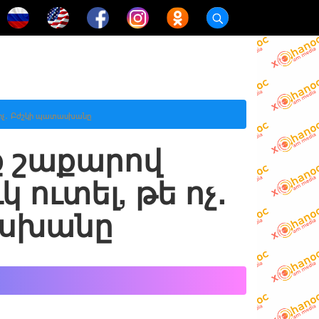
թե ոչ․ Բժշկի պատասխանը
ք շաքարով
 ուտել, թե ոչ․
ասխանը