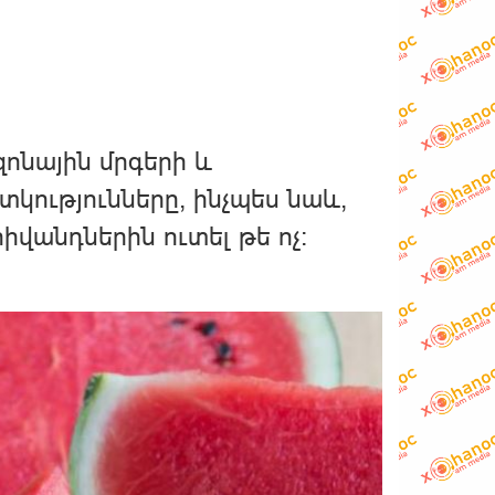
ոնային մրգերի և
ությունները, ինչպես նաև,
հիվանդներին ուտել թե ոչ։