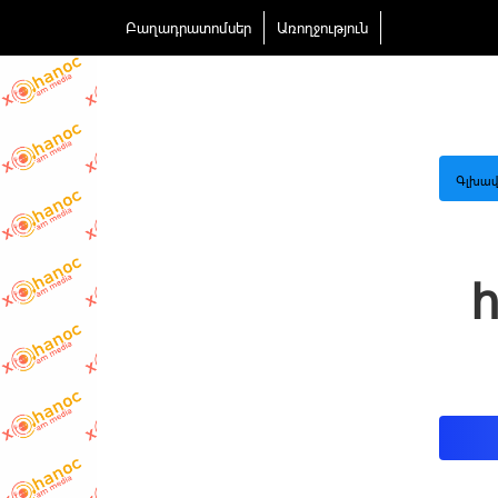
Բաղադրատոմսեր
Առողջություն
Գլխավ
հ