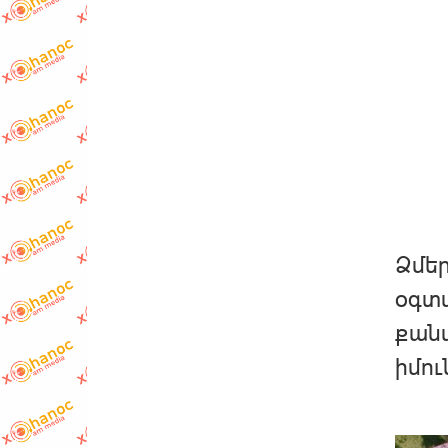
Ձմեր
օգտա
քանա
իմու