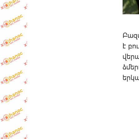
Բազմ
է բո
վերա
ձմեր
երկա