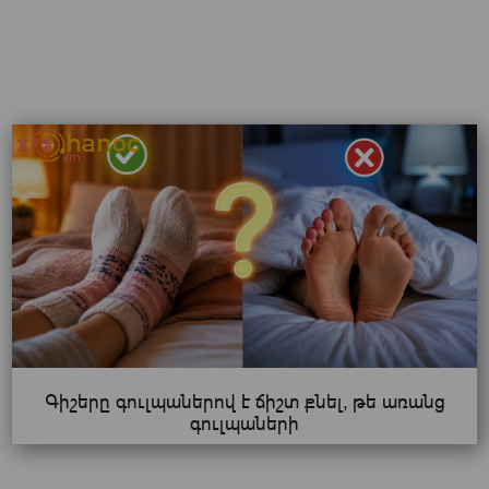
Գիշերը գուլպաներով է ճիշտ քնել, թե առանց
գուլպաների