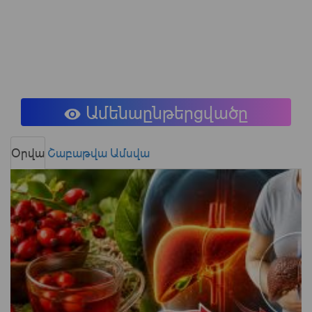
Ամենաընթերցվածը
Օրվա
Շաբաթվա
Ամսվա