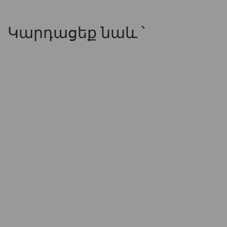
Կարդացեք նաև ՝