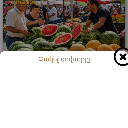
Փակել գովազդը
Ձմերուկը էժանացել է․ Տեսեք ինչ արժե ձմերուկի 1
կգ-ն