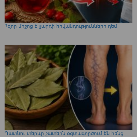
Հզոր միջոց է լյարդի հիվանդությունների դեմ
Դափնու տերևը շատերն օգտագործում են հենց