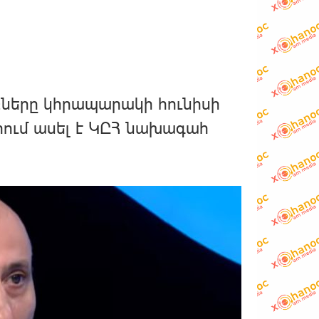
քները կհրապարակի հունիսի
րում ասել է ԿԸՀ նախագահ