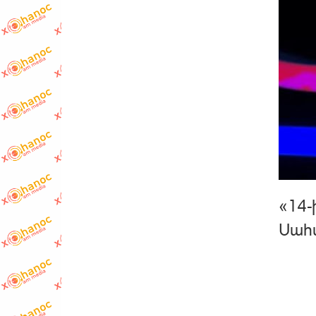
«14-
Սահ