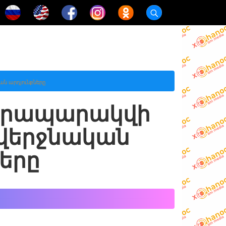
ան արդյունքները
 կհրապարակվի
 վերջնական
ները