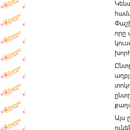
Կեն
համա
Փաշ
որը 
կուս
խորհ
Ընտր
աղբյ
տոկո
ընտր
քաղ
Այս 
ուն