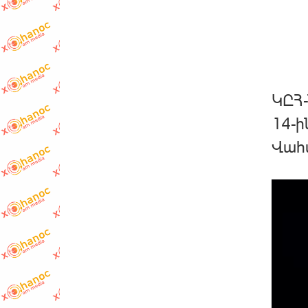
ԿԸՀ-
14-ի
Վահ