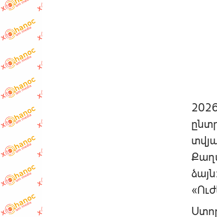
2026
ընտ
տվյա
Քաղա
ձայն
«Ուժ
Ստոր