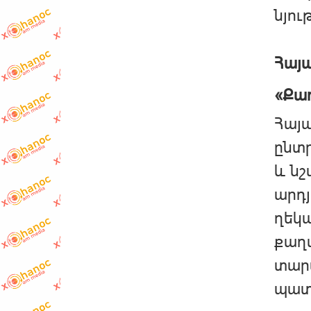
նյութ
Հայ
«Քա
Հայ
ընտր
և նշ
արդյ
ղեկ
քաղ
տար
պատ