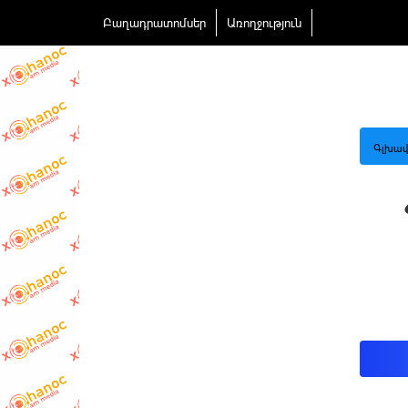
Բաղադրատոմսեր
Առողջություն
Գլխավ