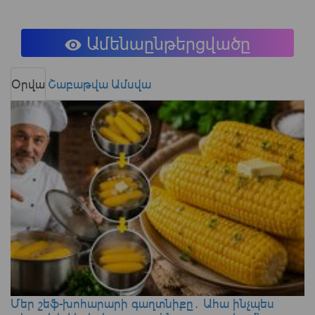
Ամենաընթերցվածը
Օրվա
Շաբաթվա
Ամսվա
Մեր շեֆ-խոհարարի գաղտնիքը․ Ահա ինչպես