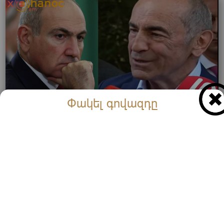
Փակել գովազդը
Եթե Փաշինյանը չգնա ․․․ Ռոբերտ Քոչարյանի
հայտարարությունը (Տեսանյութ)