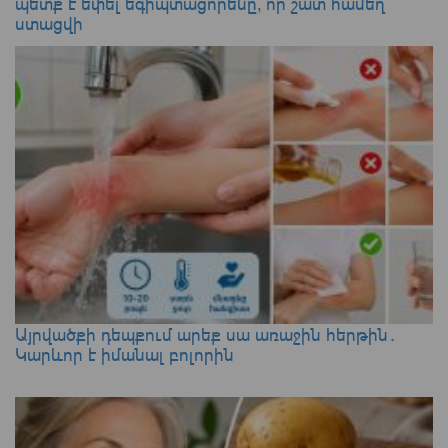
պետք է եփել եգիպտացորենը, որ շատ համեղ
ստացվի
Այրվածքի դեպքում արեք սա առաջին հերթին․
Կարևոր է իմանալ բոլորին