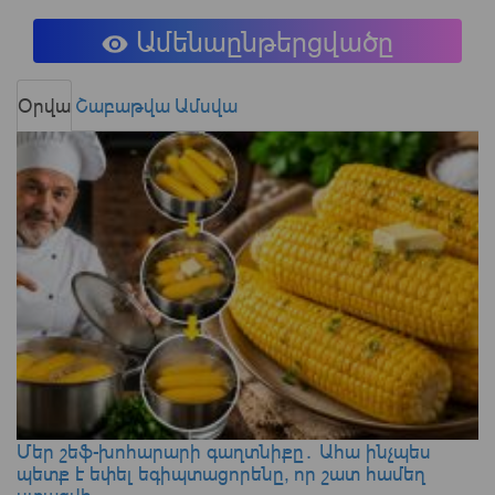
Ամենաընթերցվածը
Օրվա
Շաբաթվա
Ամսվա
Մեր շեֆ-խոհարարի գաղտնիքը․ Ահա ինչպես
պետք է եփել եգիպտացորենը, որ շատ համեղ