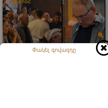
Փակել գովազդը
Քվեարկելուց հետո տեսեք ուր է գնացել Փաշինյանը
(Տեսանյութ)