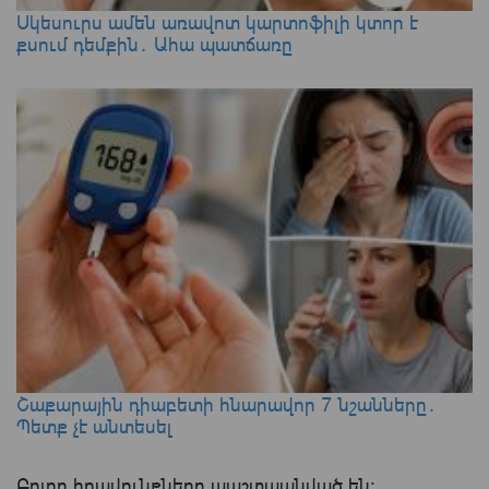
Սկեսուրս ամեն առավոտ կարտոֆիլի կտոր է
քսում դեմքին․ Ահա պատճառը
Շաքարային դիաբետի հնարավոր 7 նշանները․
Պետք չէ անտեսել
Բոլոր իրավունքները պաշտպանված են: