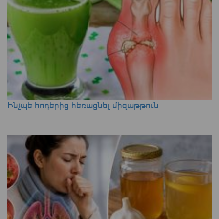
Ինչպե հոդերից հեռացնել միզաթթուն