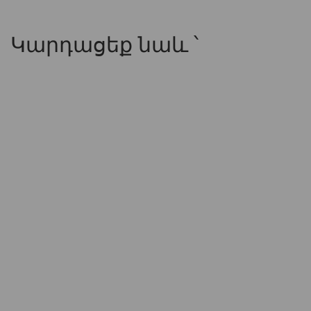
Կարդացեք նաև ՝