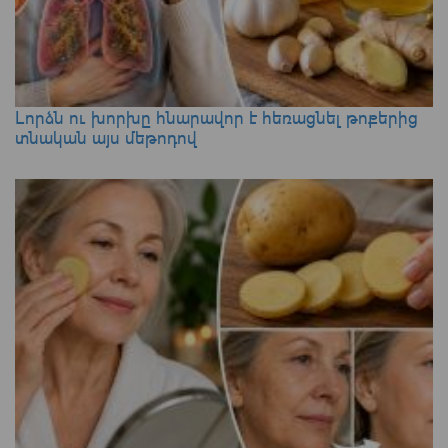
Լորձն ու խորխը հնարավոր է հեռացնել թոքերից
տնական այս մեթոդով