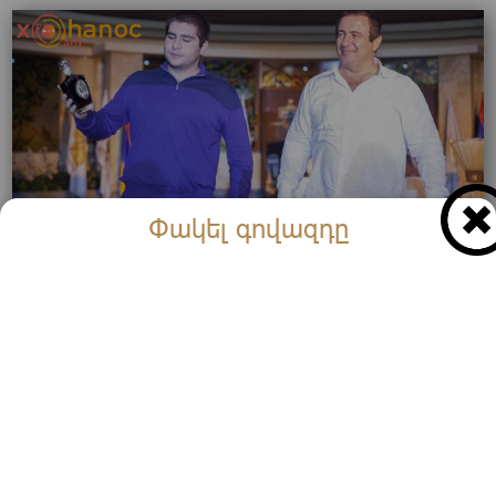
Փակել գովազդը
Բելառուս միջնորդություն է ուղարկվել, որպեսզի
Գագիկ Ծառուկյանի որդուն հանձնեն Հայաստանին