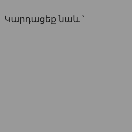
Կարդացեք նաև ՝