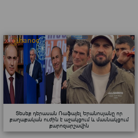
Տեսեք դերասան Ռաֆայել Երանոսյանը որ
քաղաքական ուժին է աջակցում և մասնակցում
քարոզարշավին