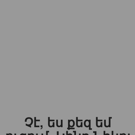
Չէ, ես քեզ եմ