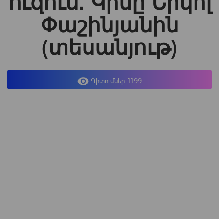
ուզում. Կինը Նիկոլ
Փաշինյանին
(տեսանյութ)
Դիտումներ 1199