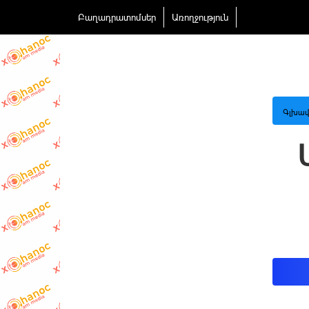
Բաղադրատոմսեր
Առողջություն
Գլխավ