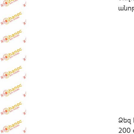
անոթ
Ձեզ 
200 