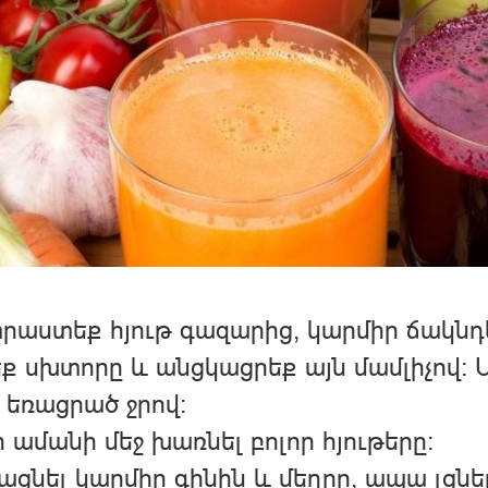
աստեք հյութ գազարից, կարմիր ճակնդե
ք սխտորը և անցկացրեք այն մամլիչով:
եռացրած ջրով։
 ամանի մեջ խառնել բոլոր հյութերը։
ացնել կարմիր գինին և մեղրը, ապա լցն