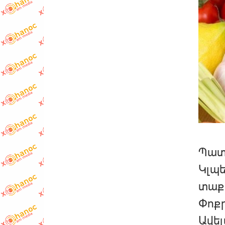
Պատր
Կլպե
տաք 
Փոքր
Ավել