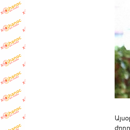
Այսօ
ժողո