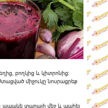
ղից, բողկից և կիտրոնից։
 Ստացված միջուկը նոսրացրեք
ել ապակե տարայի մեջ և պահել