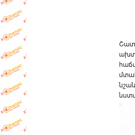
Շատ 
ախտա
հաճա
մտահ
նշան
նստվ