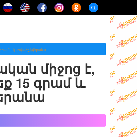
5 գրամ և կաթվածը կվերանա
ական միջոց է,
ք 15 գրամ և
երանա