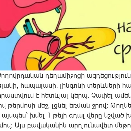
ժողովրդական դեղամիջոցի ազդեցություն
ելակի, հապալասի, լինգոնի տերևների հա
աստվում է հետևյալ կերպ. Չափել ամեն
ով թերմոսի մեջ, լցնել եռման ջրով։ Թողն
 այսպես՝ խմել 1 թեյի գդալ վերը նշված
մով։ Այս բավականին արդյունավետ մեթ