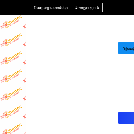
Բաղադրատոմսեր
Առողջություն
Գլխավ