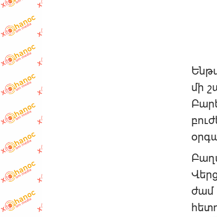
Ենթա
մի շ
Բարե
բուժ
օրգա
Բաղ
Վերց
ժամ 
հետո