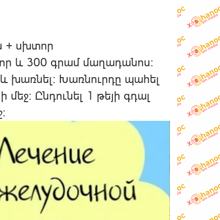
ս + սխտոր
տոր և 300 գրամ մաղադանոս։
և խառնել։ Խառնուրդը պահել
մեջ։ Ընդունել 1 թեյի գդալ
։