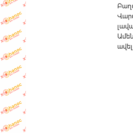
Բաղ
Վարս
լավա
Ամեն
ավել