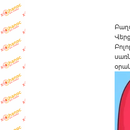
Բաղ
Վերց
Բոլո
սառն
օրակ