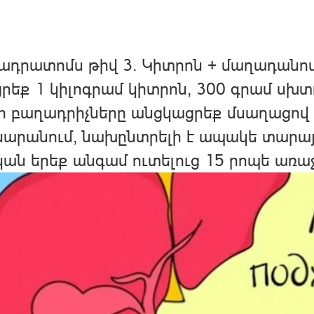
ադրատոմս թիվ 3. Կիտրոն + մաղադանո
րեք 1 կիլոգրամ կիտրոն, 300 գրամ սխ
ր բաղադրիչները անցկացրեք մսաղացով 
արանում, նախընտրելի է ապակե տարայի 
ան երեք անգամ ուտելուց 15 րոպե առաջ