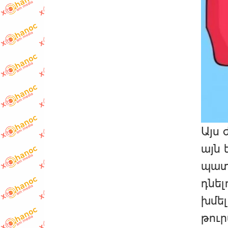
Այս 
այն 
պատր
դնել
խմել
թուր