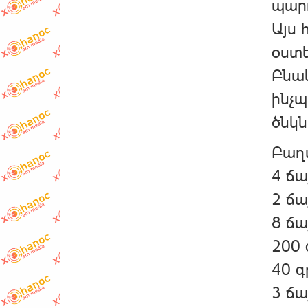
պարո
Այս 
օստ
Բնակ
ինչպ
ծնկն
Բաղա
4 ճա
2 ճա
8 ճա
200 
40 գ
3 ճա