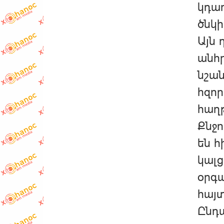
կդադ
ծնկի
Այն 
անհր
նշան
հզոր
հաղթ
Քնջո
են հ
կալց
օրգա
հայտ
Ընդա