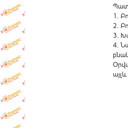
Պատ
1. Բ
2. Բ
3. Խ
4. Ն
բնակ
Օրվա
այլև