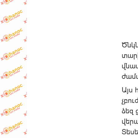
Ծնկն
տարի
վնաս
ժամա
Այս 
չբու
ձեզ 
վեր
Տեսե