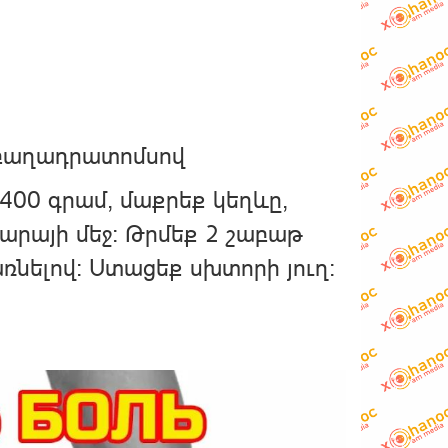
 բաղադրատոմսով
400 գրամ, մաքրեք կեղևը,
արայի մեջ։ Թրմեք 2 շաբաթ
ռնելով։ Ստացեք սխտորի յուղ: