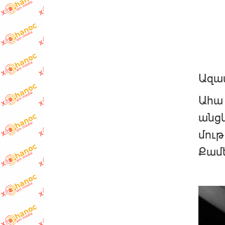
Ազա
Ահա 
անցկ
մութ
Քամե