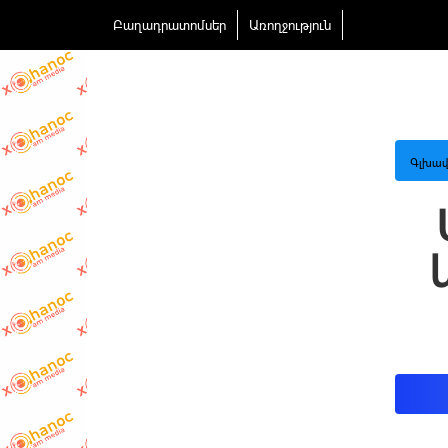
Բաղադրատոմսեր
Առողջություն
Գլխավ