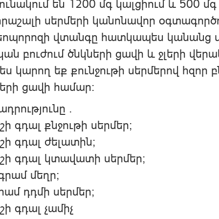
ւնակում են 1200 մգ կալցիում և 500 մգ
հրաշալի սերմերի կանոնավոր օգտագործո
եոպորոզի վտանգը հատկապես կանանց մ
ան բուժում ծնկների ցավի և ջլերի վեր
ես կարող եք քունջութի սերմերով հզոր
երի ցավի համար:
դրությունը .
շի գդալ քնջութի սերմեր;
շի գդալ ժելատին;
շի գդալ կտավատի սերմեր;
գրամ մեղր;
րամ դդմի սերմեր;
շի գդալ չամիչ