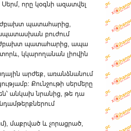
 Սերմ, որը կօգնի ազատվել
է դժբախտ պատահարից,
մապատասխան բուժում
լ դժբախտ պատահարից, ապա
 ստորև, կկարողանան լիովին
ննդային արժեք, առանձնանում
ությամբ։ Քունջութի սերմերը
 են՝ անկախ նրանից, թե դա
սննդամթերքներում
ամ), մաքրված և չորացրած,