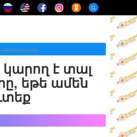
թե ամեն առավոտ ուտեք
 կարող է տալ
ը, եթե ամեն
ւտեք