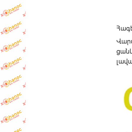
Հագե
Վարս
ցանկ
լավա