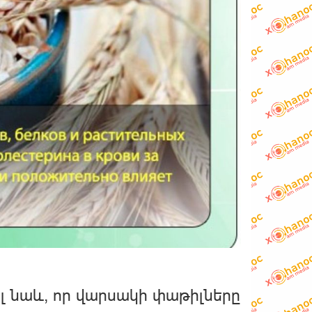
լ նաև, որ վարսակի փաթիլները