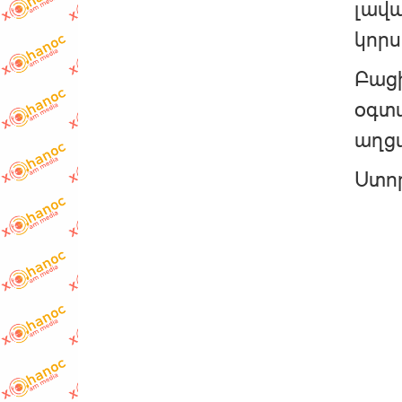
լավա
կորս
Բացի
օգտա
աղցա
Ստոր