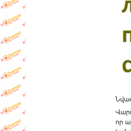
Նվազ
Վարս
որ ա