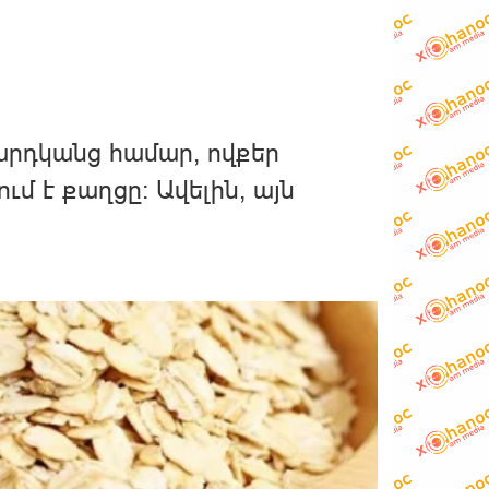
արդկանց համար, ովքեր
ւմ է քաղցը։ Ավելին, այն