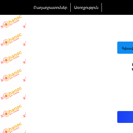
Բաղադրատոմսեր
Առողջություն
Գլխավ