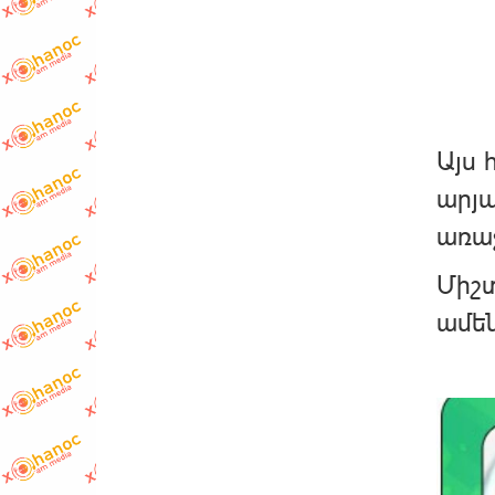
Այս 
արյա
առաջ
Միշտ
ամեն