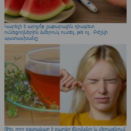
Կարելի է արդյո՞ք շաքարային դիաբետ
ունեցողներին ձմերուկ ուտել, թե ոչ․ Բժշկի
պատասխանը
Թեյ, որը օգտակար է բարձր ճնշմանը և վերացնում