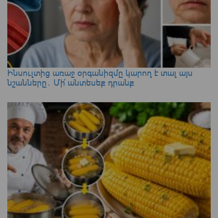
Ինսուլտից առաջ օրգանիզմը կարող է տալ այս
նշանները․ Մի՛ անտեսեք դրանք