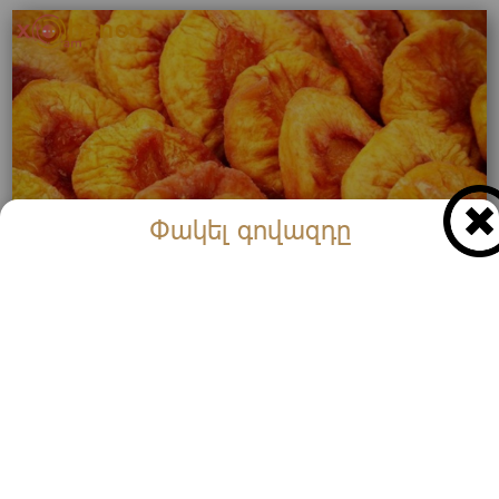
Փակել գովազդը
Ներկայացնում ենք դեղձի չրի պատրաստման
եղանակը․ Ստացվում է շատ բաց գույնի,
իդեալական չիր