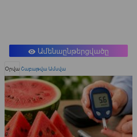
Ամենաընթերցվածը
Օրվա
Շաբաթվա
Ամսվա