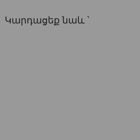
Կարդացեք նաև ՝