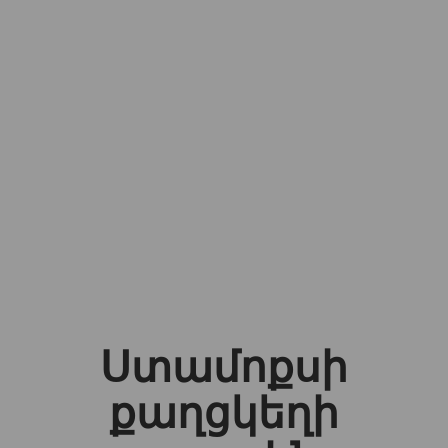
Ստամոքսի
քաղցկեղի