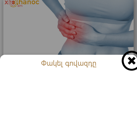
Փակել գովազդը
Ցավ աջ կողմում. պատճառները, ախտանիշները և
որոնք են ամենավտանգավորը