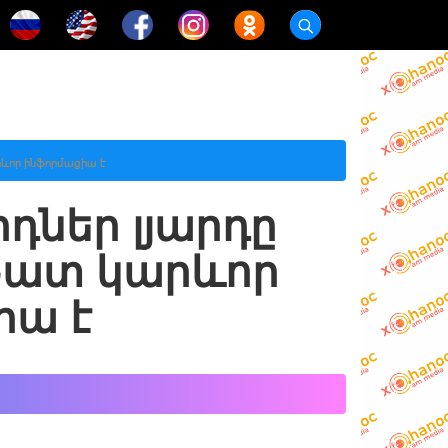
րևոր ինֆորմացիա է
դներ լյարդը
 Շատ կարևոր
իա է