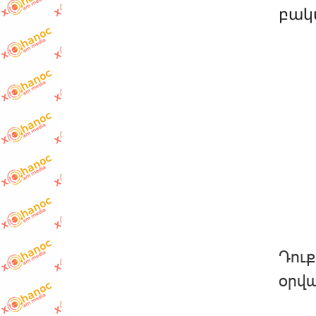
բակ
Դուք
օրվա