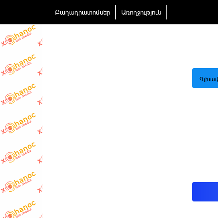
Բաղադրատոմսեր
Առողջություն
Գլխավ