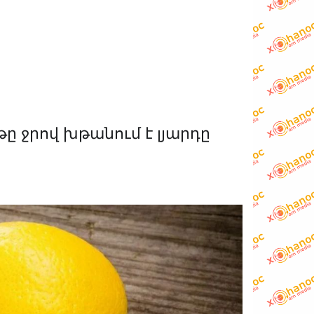
թը ջրով խթանում է լյարդը