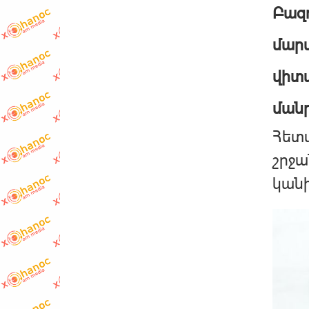
Բազո
մարմ
վիտա
մանր
Հետա
շրջա
կանխ