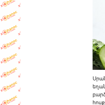
Սրան
եղան
բարձ
հոսք