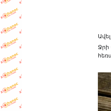
Ավել
Ջրի 
հեռ