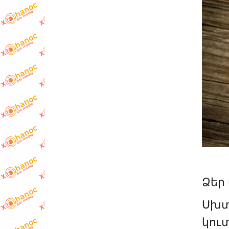
Ձեր
Սխտո
կու