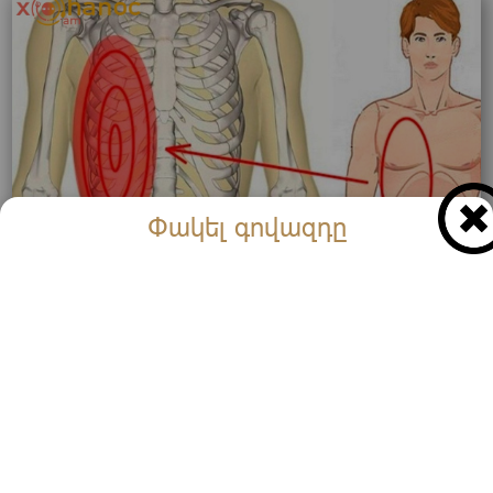
Փակել գովազդը
Եթե ցավում է այս հատվածը, շտապ պետք է գնաք
բժշկի, քանի որ դա հետևյալ հիվանդության նշան է