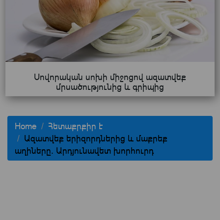
Սովորական սոխի միջոցով ազատվեք
մրսածությունից և գրիպից
Home
Հետաքրքիր է
Ազատվեք երիզորդներից և մաքրեք
աղիները. Արդյունավետ խորհուրդ