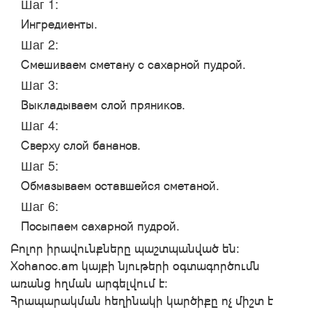
Шаг 1:
Ингредиенты.
Шаг 2:
Смешиваем сметану с сахарной пудрой.
Шаг 3:
Выкладываем слой пряников.
Шаг 4:
Сверху слой бананов.
Шаг 5:
Обмазываем оставшейся сметаной.
Шаг 6:
Посыпаем сахарной пудрой.
Բոլոր իրավունքները պաշտպանված են:
Xohanoc.am կայքի նյութերի օգտագործումն
առանց հղման արգելվում է:
Հրապարակման հեղինակի կարծիքը ոչ միշտ է