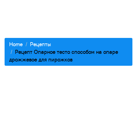
Home
Рецепты
Рецепт Опарное тесто способом на опаре
дрожжевое для пирожков