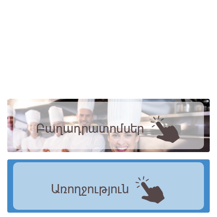
Բաղադրատոմսեր
Առողջություն