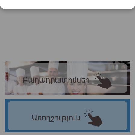
Բաղադրատոմսեր
Առողջություն