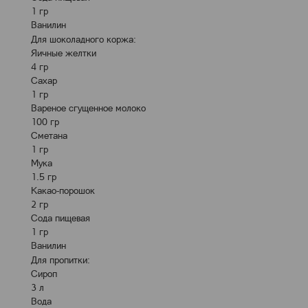
1 гр
Ванилин
Для шоколадного коржа:
Яичные желтки
4 гр
Сахар
1 гр
Вареное сгущенное молоко
100 гр
Сметана
1 гр
Мука
1.5 гр
Какао-порошок
2 гр
Сода пищевая
1 гр
Ванилин
Для пропитки:
Сироп
3 л
Вода