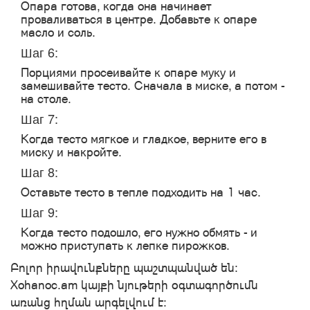
Опара готова, когда она начинает
проваливаться в центре. Добавьте к опаре
масло и соль.
Шаг 6:
Порциями просеивайте к опаре муку и
замешивайте тесто. Сначала в миске, а потом -
на столе.
Шаг 7:
Когда тесто мягкое и гладкое, верните его в
миску и накройте.
Шаг 8:
Оставьте тесто в тепле подходить на 1 час.
Шаг 9:
Когда тесто подошло, его нужно обмять - и
можно приступать к лепке пирожков.
Բոլոր իրավունքները պաշտպանված են:
Xohanoc.am կայքի նյութերի օգտագործումն
առանց հղման արգելվում է: