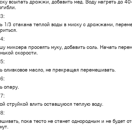
ску всыпать дрожжи, добавить мед. Воду нагреть до 40
огибли.
3:
ь 1/3 стакана теплой воды в миску с дрожжами, перем
риться.
4:
шу миксера просеять муку, добавить соль. Начать пере
нькой скорости.
5:
ь оливковое масло, не прекращая перемешивать.
6:
ь опару.
7:
ой струйкой влить оставшуюся теплую воду.
8:
шивать, пока тесто не станет однородным и не будет от
нут.