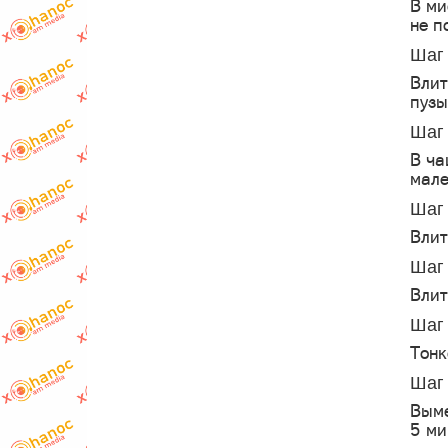
В ми
не п
Шаг 
Влит
пузы
Шаг 
В ча
мале
Шаг 
Влит
Шаг 
Влит
Шаг 
Тонк
Шаг 
Выме
5 ми