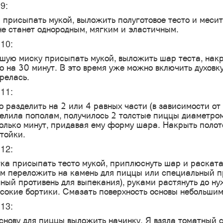
9:
 присыпать мукой, выложить полуготовое тесто и месит
не станет однородным, мягким и эластичным.
10:
шую миску присыпать мукой, выложить шар теста, накр
о на 30 минут. В это время уже можно включить духовку
релась.
11:
о разделить на 2 или 4 равных части (в зависимости о
елила пополам, получилось 2 толстые пиццы диаметро
олько минут, придавая ему форму шара. Накрыть полот
тойки.
12:
ка присыпать тесто мукой, приплюснуть шар и раската
м переложить на камень для пиццы или специальный п
ный противень для выпекания), руками растянуть до н
сокие бортики. Смазать поверхность основы небольшим
13:
снову для пиццы выложить начинку. Я взяла томатный со