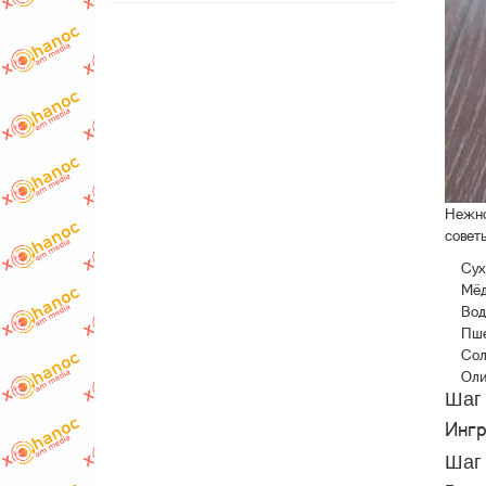
Нежно
совет
Сух
Мё
Вод
Пше
Сол
Оли
Шаг 
Ингр
Шаг 