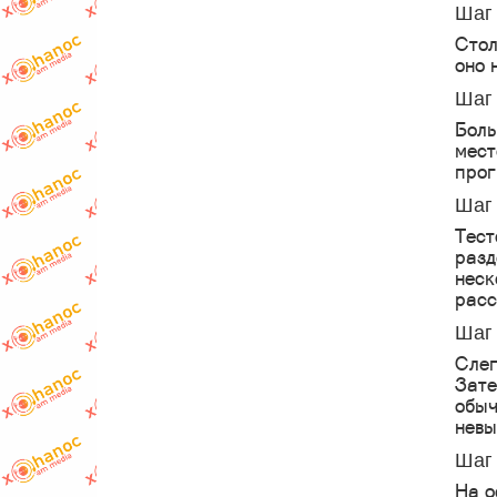
Шаг 
Стол
оно 
Шаг 
Боль
мест
прог
Шаг 
Тест
разд
неск
расс
Шаг 
Слег
Зате
обыч
невы
Шаг 
На о