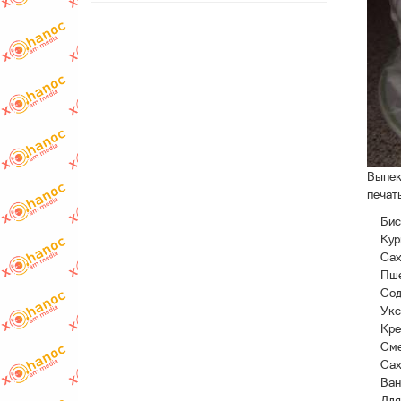
Выпек
печат
Бис
Кур
Сах
Пше
Сод
Укс
Кре
Сме
Сах
Ван
Для