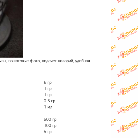
ывы, пошаговые фото, подсчет калорий, удобная
6 гр
1 гр
1 гр
0.5 гр
1 мл
500 гр
100 гр
5 гр