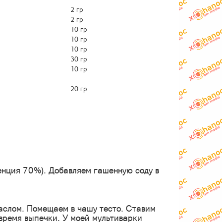
2 гр
2 гр
10 гр
10 гр
10 гр
30 гр
10 гр
20 гр
енция 70%). Добавляем гашенную соду в
слом. Помещаем в чашу тесто. Ставим
время выпечки. У моей мультиварки