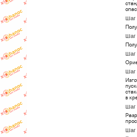
стан
опас
Шаг 
Полу
Шаг 
Полу
Шаг 
Орие
Шаг 
Изго
пуск
стак
в кр
Шаг 
Разр
прос
Шаг 