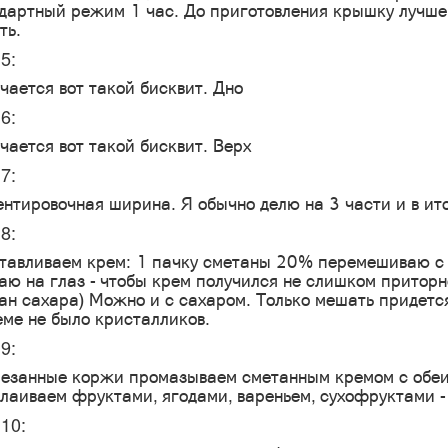
дартный режим 1 час. До приготовления крышку лучше 
ть.
5:
чается вот такой бисквит. Дно
6:
чается вот такой бисквит. Верх
7:
нтировочная ширина. Я обычно делю на 3 части и в ит
8:
тавливаем крем: 1 пачку сметаны 20% перемешиваю с 
аю на глаз - чтобы крем получился не слишком приторн
ан сахара) Можно и с сахаром. Только мешать придется
еме не было кристалликов.
9:
езанные коржи промазываем сметанным кремом с обеих
лаиваем фруктами, ягодами, вареньем, сухофруктами - 
10: