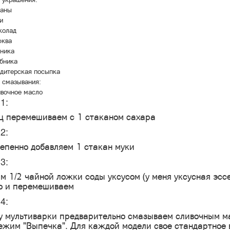
аны
и
колад
ква
ника
бника
дитерская посыпка
 смазывания:
вочное масло
1:
ц перемешиваем с 1 стаканом сахара
2:
епенно добавляем 1 стакан муки
3:
м 1/2 чайной ложки соды уксусом (у меня уксусная эсс
о и перемешиваем
4:
 мультиварки предварительно смазываем сливочным ма
ежим "Выпечка". Для каждой модели свое стандартное 