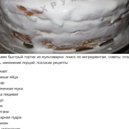
аем быстрый тортик из мультиварки: поиск по ингредиентам, советы, отз
ь, изменение порций, похожие рецепты
квит:
иные яйца
ар
ничная мука
а пищевая
ус
м:
тана
арная пудра
илин
 украшения: