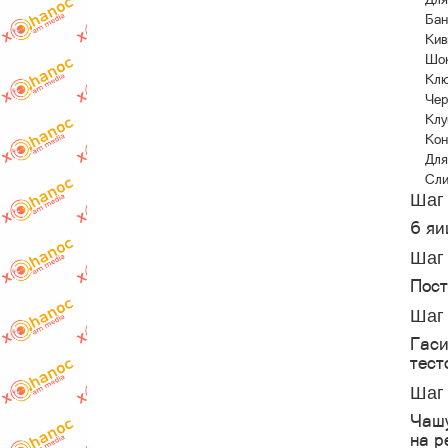
Бан
Кив
Шо
Клю
Чер
Клу
Кон
Для
Сли
Шаг 
6 яи
Шаг 
Пост
Шаг 
Гаси
тест
Шаг 
Чашу
на р