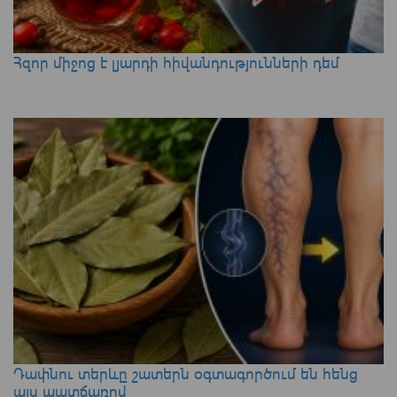
Հզոր միջոց է լյարդի հիվանդությունների դեմ
Դափնու տերևը շատերն օգտագործում են հենց
այս պատճառով