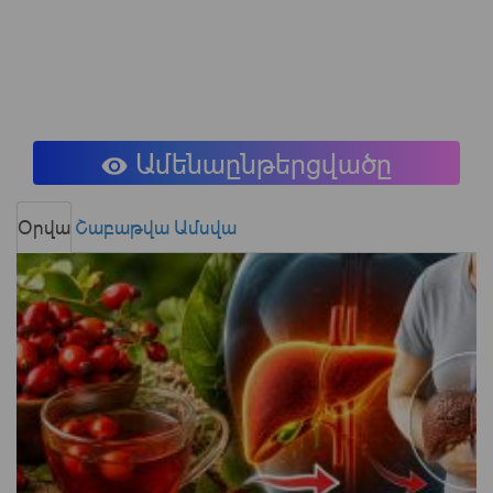
Ամենաընթերցվածը
Օրվա
Շաբաթվա
Ամսվա