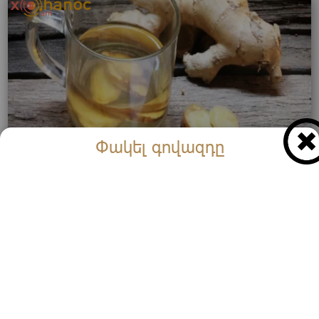
Փակել գովազդը
Գրեք այս բաղադրատոմսը ձեզ մոտ․ Այն ազատում
է ճարպից և մաքրում ու բուժում է լյարդը