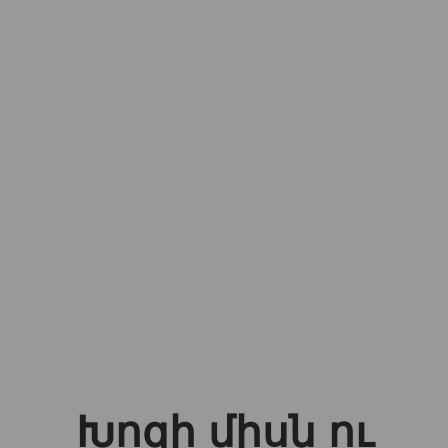
Խոզի միսն ու