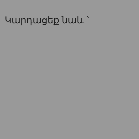
Կարդացեք նաև ՝