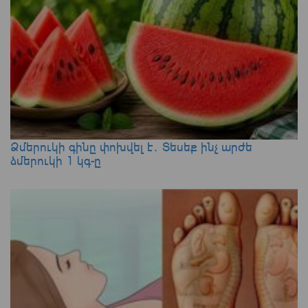
Ձմերուկի գինը փոխվել է․ Տեսեք ինչ արժե
ձմերուկի 1 կգ-ը