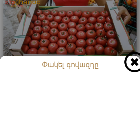
Փակել գովազդը
Շատ էժան գնով համեղ և որակյալ լոլիկ են
վաճառում․ Շտապեք գնել այն