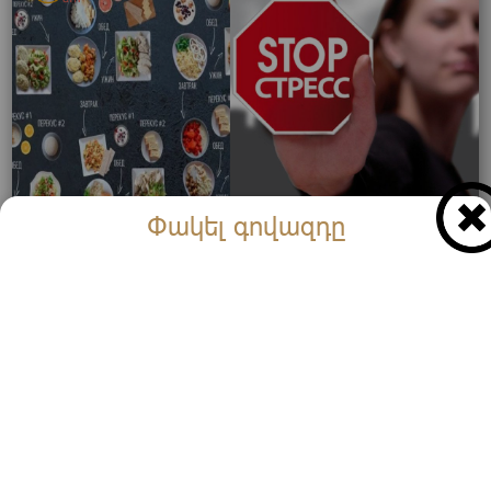
Փակել գովազդը
Այս մթերքները կթուլացնեն սթրեսը․ Կերեք այս
մթերքները և եղեք հոգեպես հանգիստ և
ներդաշնակ