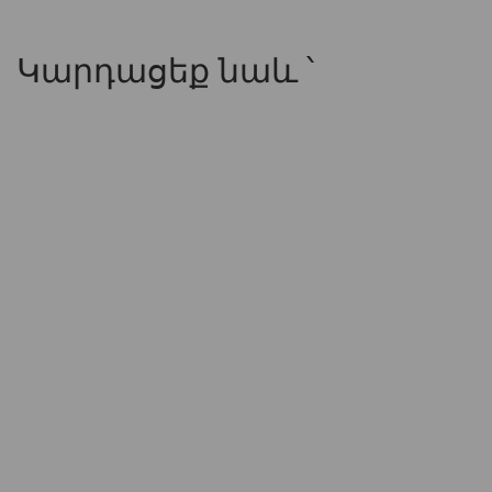
Կարդացեք նաև ՝