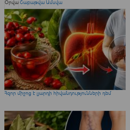
Օրվա
Շաբաթվա
Ամսվա
Հզոր միջոց է լյարդի հիվանդությունների դեմ