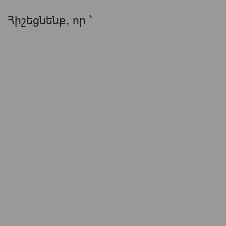
Հիշեցնենք, որ ՝